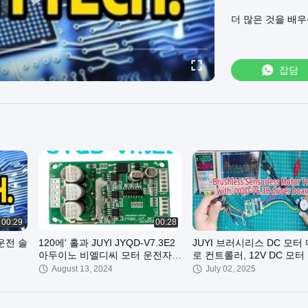
중국 상하이 Juyi El
더 많은 것을 배
다음 제품을 공급
BLDC 모터 드라
BLDC 모터 드라이
센서리스 BLDC 
잡담
sensorless_bldc_
공식 웹사이트 방
00:29
00:28
운전 솔
120에' 홀과 JUYI JYQD-V7.3E2
JUYI 브러시리스 DC 모터
아두이노 비엘디씨 모터 운전자
로 컨트롤러, 12V DC 모터
MAX 출력 500W 홀 효과
제어 IC JY02A
August 13, 2024
July 02, 2025