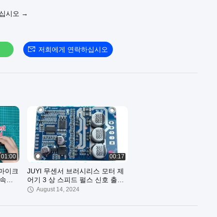
ectronic Technology Development Co., Ltd의 품질 제조업체.
우십시오 →
할 수 있습니다:
이버:
https://www.bldcmotor-driver.com/supplier-bldc_motor_driver-3218
버 IC:
https://www.bldcmotor-driver.com/supplier-bldc_motor_driver_i
모터 드라이버:
https://www.bldcmotor-driver.com/supplier-
저희에게 연락하십시오
motor_driver-321895.html
문을 환영합니다:
https://www.bldcmotor-driver.com
##
01:00
00:17
 마이크
JUYI 무센서 브러시리스 모터 제
 속도
어기 3 상 스피드 펄스 신호 출력
모터 구동장치
August 14, 2024