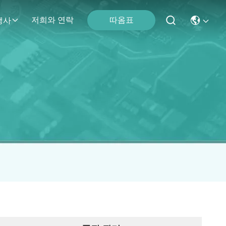
따옴표
저희와 연락
행사