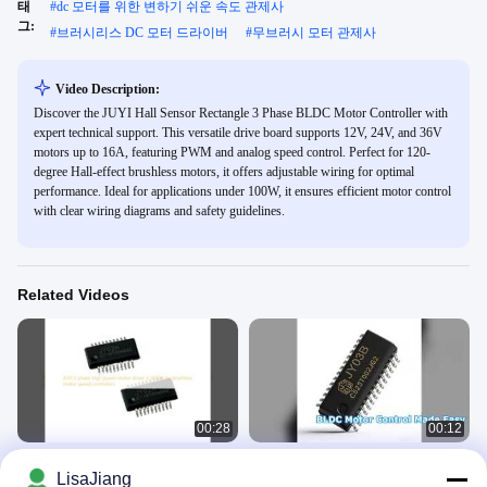
태
#
dc 모터를 위한 변하기 쉬운 속도 관제사
그:
#
브러시리스 DC 모터 드라이버
#
무브러시 모터 관제사
Video Description:
Discover the JUYI Hall Sensor Rectangle 3 Phase BLDC Motor Controller with
expert technical support. This versatile drive board supports 12V, 24V, and 36V
motors up to 16A, featuring PWM and analog speed control. Perfect for 120-
degree Hall-effect brushless motors, it offers adjustable wiring for optimal
performance. Ideal for applications under 100W, it ensures efficient motor control
with clear wiring diagrams and safety guidelines.
Related Videos
00:28
00:12
JUYI 3상 고전력 모터 드라이버 IC
BLDC 모터 드라이버 5V 28V 5A 센서
LisaJiang
JY02A (브러시리스 모터 속도 컨트롤
리스 제어