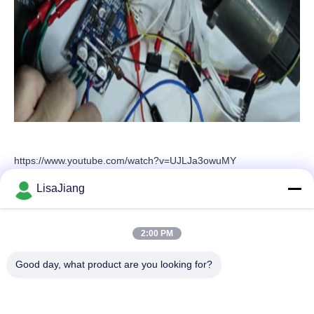
https://www.youtube.com/watch?v=UJLJa3owuMY
LisaJiang
빠른 연락
2:00 PM
Good day, what product are you looking for?
주소
아니오 1의 차선 1199년의 yunping 도로, jiading 지역, 상해,
중국