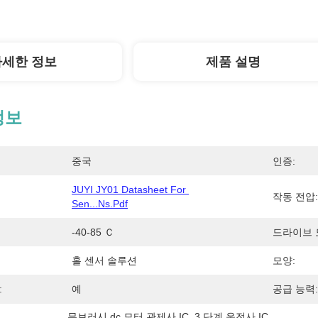
자세한 정보
제품 설명
정보
중국
인증:
JUYI JY01 Datasheet For 
작동 전압:
Sen...ns.pdf
-40-85 Ｃ
드라이브 
홀 센서 솔루션
모양:
:
예
공급 능력:
무브러시 dc 모터 관제사 IC
, 
3 단계 운전사 IC