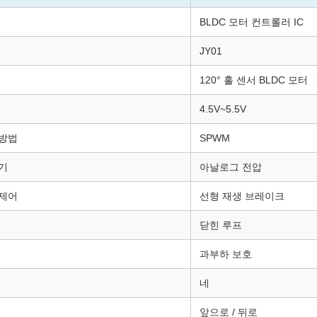
BLDC 모터 컨트롤러 IC
JY01
120° 홀 센서 BLDC 모터
4.5V~5.5V
방법
SPWM
기
아날로그 전압
제어
선형 재생 브레이크
닫힌 루프
과부하 보호
네
앞으로 / 뒤로