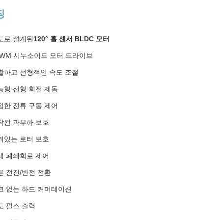
징
도로 설계된
120° 홀 센서 BLDC 모터
PWM 시누소이드 모터 드라이브
활하고 선형적인 속도 조절
능형 선형 회전 제동
정한 전류 구동 제어
착된 과부하 보호
겨있는 로터 보호
재 폐쇄회로 제어
른 전진/반전 전환
크 없는 하드 커머테이션
도 펄스 출력