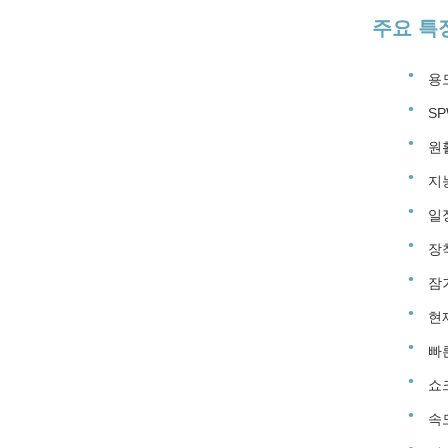
주요 특
용
S
원
지
일
장
잠
현
빠
쇼
속