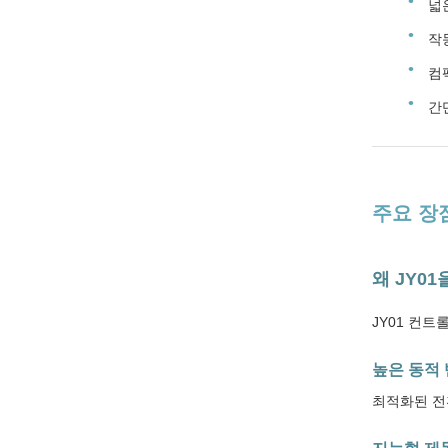
넓
작
컴
간
주요 장
왜 JY0
JY01 컨트
높은 동적
최적화된 전