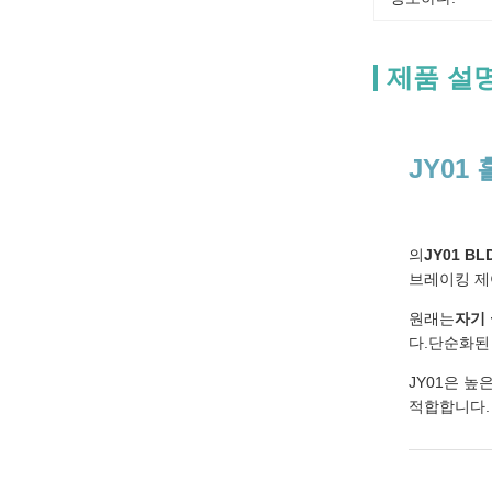
제품 설
JY01
의
JY01 B
브레이킹 제
원래는
자기
다.단순화된
JY01은 
적합합니다.