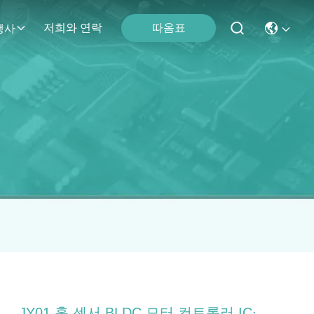
따옴표
저희와 연락
행사
JY01 홀 센서 BLDC 모터 컨트롤러 IC∙