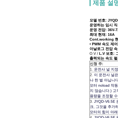
제품 설
모델 번호: JYQD-
운영하는 임시 직원. 
운영 전압: 36V-7
최대 현재: 16A
Cont.working 
• PWM 속도 제어:
아날로그 전압 속도
O.V /
L.V 보호:
출력되는 속도 펄
신청 주:
1.
운전사 널 지
2.
이 운전사 널은 
나 한 벌 아닙니
모터 noload 
지 않습니다.) 
용량을 조정할 수
3.
JYQD-V6.5
크, 그것을 추가
모터의 힘이 아래에
4.
JYQD-V6.