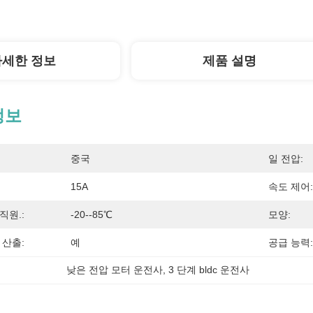
자세한 정보
제품 설명
정보
중국
일 전압:
15A
속도 제어:
직원.:
-20--85℃
모양:
 산출:
예
공급 능력:
낮은 전압 모터 운전사
, 
3 단계 bldc 운전사