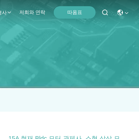
따옴표
저희와 연락
행사
15A 현재 Bldc 모터 관제사, 소형 삼상 모