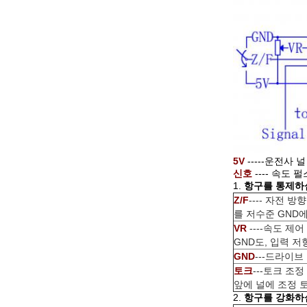
5V
-----운전사 
신호
---- 속도
1.
항구를 통제하
Z/F
---- 자전 
를 저수준 GND
VR
----속도 제어
GND도, 입력 저항
GND
---드라이브
토크
---토크 조
앞에 널에 조정 
2.
항구를 강화하