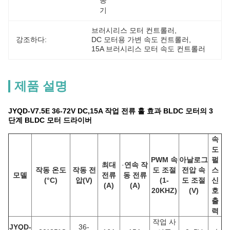
동
기
브러시리스 모터 컨트롤러
, 
강조하다:
DC 모터용 가변 속도 컨트롤러
, 
15A 브러시리스 모터 속도 컨트롤러
제품 설명
JYQD-V7.5E 36-72V DC,15A 작업 전류 홀 효과 BLDC 모터의 3
단계 BLDC 모터 드라이버
속
도
PWM 속
아날로그
펄
최대
·
연속 작
작동 온도
작동 전
도 조절
전압 속
스
모델
전류
동 전류
(°C)
압
(
V
)
(1-
도 조절
신
(A)
(
A
)
20KHZ)
(V)
호
출
력
작업 사
JYQD-
36-