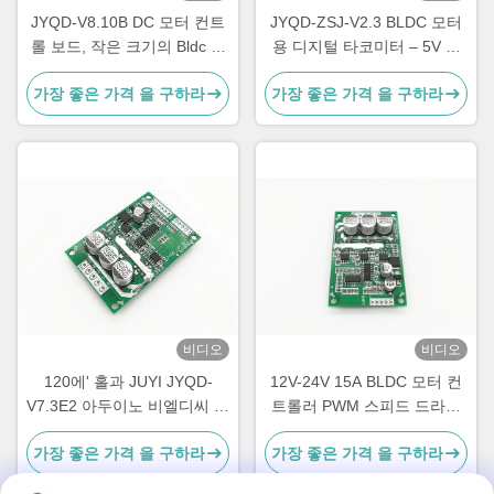
JYQD-V8.10B DC 모터 컨트
JYQD-ZSJ-V2.3 BLDC 모터
롤 보드, 작은 크기의 Bldc 모
용 디지털 타코미터 – 5V 펄
터 드라이버 보드
스 신호 RPM 미터 | 고정밀
가장 좋은 가격 을 구하라
가장 좋은 가격 을 구하라
속도 표시 0–99999RPM |
JYQD 모터 드라이버와 호환
비디오
비디오
120에' 홀과 JUYI JYQD-
12V-24V 15A BLDC 모터 컨
V7.3E2 아두이노 비엘디씨 모
트롤러 PWM 스피드 드라이
터 운전자 MAX 출력 500W
버 센서 없는 BLDC 모터
가장 좋은 가격 을 구하라
가장 좋은 가격 을 구하라
홀 효과
JYQD-V6.3E2