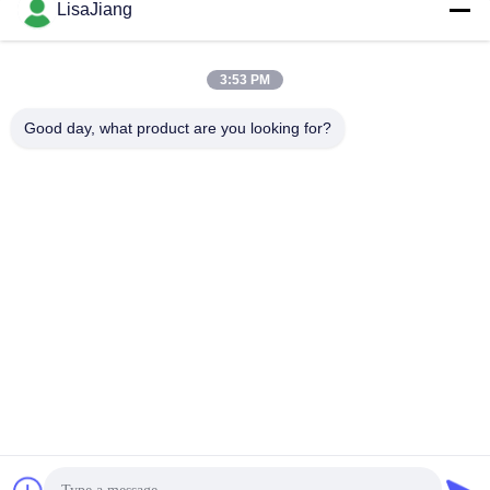
LisaJiang
빠른 연락
3:53 PM
Good day, what product are you looking for?
주소
아니오 1의 차선 1199년의 yunping 도로, jiading 지역, 상해,
중국
전화
+86--18538222869
이메일
sales@juyitech.com
개인정보 보호 정책
|
사이트맵
| 중국 좋은 품질 BLDC 모터 운전
사 공급자. 저작권 2019-2026 Shanghai Juyi Electronic