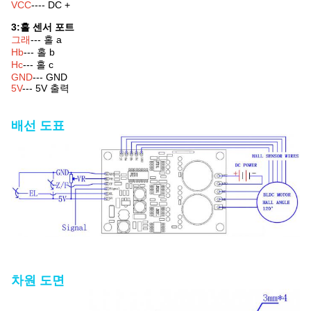
VCC
---- DC +
3:홀 센서 포트
그래
--- 홀 a
Hb
--- 홀 b
Hc
--- 홀 c
GND
--- GND
5V
--- 5V 출력
배선 도표
차원 도면