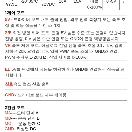
-20°85°C
16A
15A
이클
0~5V
√
V7.5E
72VDC
0-100%
1제어 포트
5V
∙ 드라이버 보드 내부 출력 전압, 외부 전력 측정기 또는 속도 조
절 및 역동 작동을 위한 스위치
Z/F
회전 방향 제어 포트. 연결 5V 높은 수준 또는 연결이 없습니다
전방 방향, 0 V 낮은 수준 연결 또는 GND에 연결 역방향입니다.
VR
속도 제어 포트. 아날로그 전압 선형 속도 조절 0.1v -5V, 입력
저항은 20K 오엄입니다, 입력 PWM 속도 조절 때 GND와 연결,
PWM 주파수:1-20KHZ; 작업 사이클 0-100%
EL
5V를 연결해서 작동을 허용하거나 GND를 연결해서 작동을 금
지합니다.
신호
속도 펄스 신호 출력
GND
√ 드라이브 보드 내부 제어용
2전원 포트
MA
----모터 단계 A
MB
---- 운동 단계 B
MC
---- 운동 단계 C
GND
- 워싱턴 DC