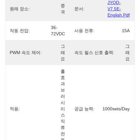
JYQD-
중
원래 장소:
문서:
V7.5E-
국
English.pdf
36-
작동 전압:
사용 전류:
15A
72VDC
그
그
PWM 속도 제어:
래
속도 펄스 신호 출력:
래
요
요
홀
효
과 
브
러
시
적용:
리
공급 능력:
1000sets/day
스 
직
류 
전