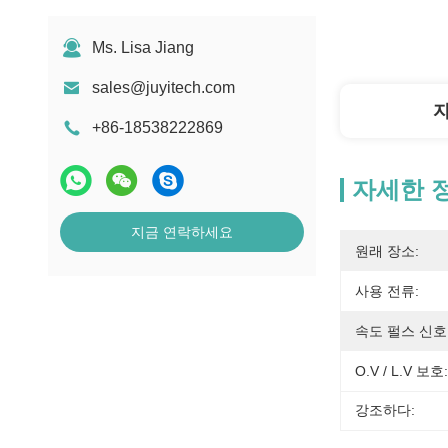
Ms. Lisa Jiang
sales@juyitech.com
+86-18538222869
자세한 
지금 연락하세요
원래 장소:
사용 전류:
속도 펄스 신호
O.V / L.V 보호:
강조하다: