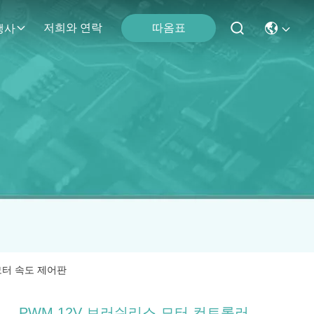
따옴표
저희와 연락
행사
% 모터 속도 제어판
PWM 12V 브러쉬리스 모터 컨트롤러,