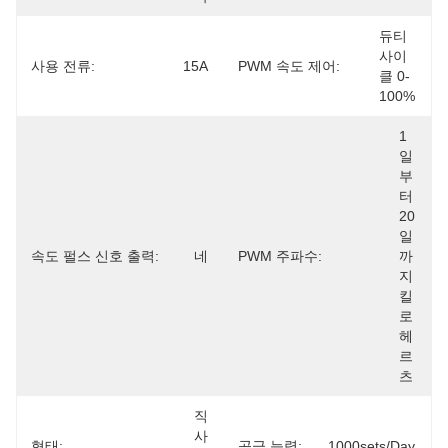
듀티 
사이
사용 전류:
15A
PWM 속도 제어:
클 0-
100%
1
일
부
터 
20
일
속도 펄스 신호 출력:
네
PWM 주파수:
까
지 
킬
로 
헤
르
츠
직
사
형태:
공급 능력:
1000sets/day