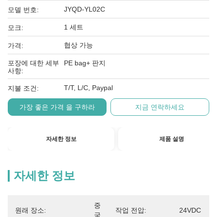
JYQD-YL02C
모델 번호:
1 세트
모크:
협상 가능
가격:
포장에 대한 세부
PE bag+ 판지
사항:
T/T, L/C, Paypal
지불 조건:
가장 좋은 가격 을 구하라
지금 연락하세요
자세한 정보
제품 설명
자세한 정보
중
원래 장소:
작업 전압:
24VDC
국