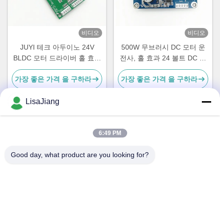
비디오
비디오
JUYI 테크 아두이노 24V
500W 무브러시 DC 모터 운
BLDC 모터 드라이버 홀 효과
전사, 홀 효과 24 볼트 DC 모
고효율 PWM 속도 제어 모터
터 속도 관제사
가장 좋은 가격 을 구하라
가장 좋은 가격 을 구하라
컨트롤러
LisaJiang
빠른 연락
6:49 PM
Good day, what product are you looking for?
주소
아니오 1의 차선 1199년의 yunping 도로, jiading 지역, 상해,
중국
전화
+86--18538222869