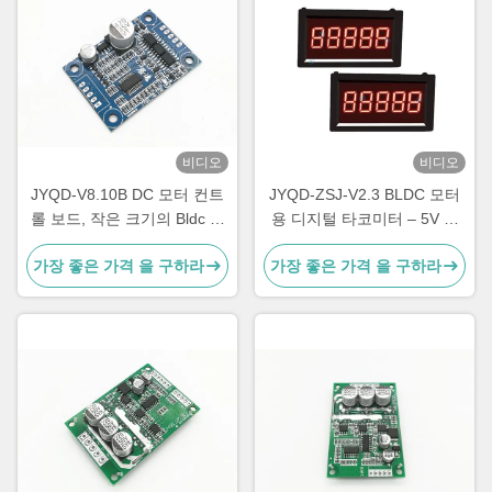
비디오
비디오
JYQD-V8.10B DC 모터 컨트
JYQD-ZSJ-V2.3 BLDC 모터
롤 보드, 작은 크기의 Bldc 모
용 디지털 타코미터 – 5V 펄
터 드라이버 보드
스 신호 RPM 미터 | 고정밀
가장 좋은 가격 을 구하라
가장 좋은 가격 을 구하라
속도 표시 0–99999RPM |
JYQD 모터 드라이버와 호환