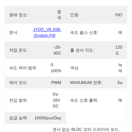
중
원래 장소:
인증:
ISO
국
JYQD_V8.20B-
문서:
속도 펄스 신호:
예
-English.pdf
-20-
120
작업 온도:
홀 센서 각도:
85C
도
0-
녹
속도 제어 범위:
색상:
100%
색
제어 모드:
PWM
MAXUMUM 전류:
5a
5V-
전압 범위:
28V 
속도 신호 출력:
예
DC
공급 능력:
10000pcs/day
센서 없는 BLDC 모터 드라이버 보드
, 