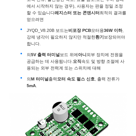
에서 시작하지 않는 경우), 사용자는 판을 정밀 조정
할 수 있습니다
레지스터 또는 콘덴시터
최적의 결과를
얻으려면
JYQD_V8.20B 보드는
비포장 PCB
모터용
36W 이하
,
강제 냉각이 필요하지 않지만 적절한
환기
보장되어야
합니다.
의
5V 출력 터미널
보드 위에
아니
외부 장치에 전원을
공급하는 데 사용됩니다.
오직
속도 및 방향 조절에 사
용되는 외부 전력계 또는 스위치에 대해
의
M 터미널
출력
모터 속도 펄스 신호
, 출력 전류가
5mA
.