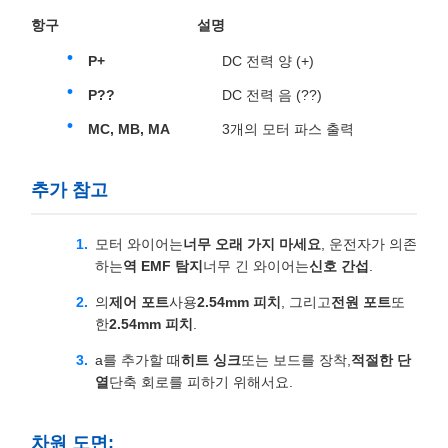
항구
설명
P+
DC 전력 양 (+)
P??
DC 전력 음 (??)
MC, MB, MA
3개의 모터 파스 출력
추가 참고
모터 와이어는
너무 오래 가지 마세요
, 운전자가 의존
하는
역 EMF 탐지
너무 긴 와이어는
신호 간섭
.
의
제어 포트
사용
2.54mm 피치
, 그리고
전원 포트
또
한
2.54mm 피치
.
a를 추가할 때
히트 싱크
또는 보드를 장착,
적절한 단
열
단축 회로를 피하기 위해서요.
차원 도면: