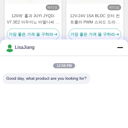
비디오
비디오
120에' 홀과 JUYI JYQD-
12V-24V 15A BLDC 모터 컨
V7.3E2 아두이노 비엘디씨 모
트롤러 PWM 스피드 드라이
터 운전자 MAX 출력 500W
버 센서 없는 BLDC 모터
가장 좋은 가격 을 구하라
가장 좋은 가격 을 구하라
홀 효과
JYQD-V6.3E2
LisaJiang
빠른 연락
12:58 PM
Good day, what product are you looking for?
주소
아니오 1의 차선 1199년의 yunping 도로, jiading 지역, 상해,
중국
전화
+86--18538222869
이메일