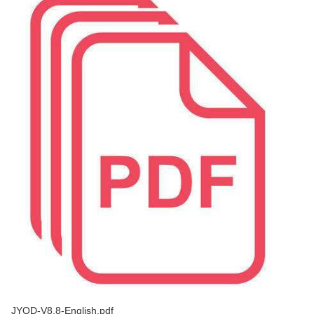
JYQD-V8.8-English.pdf