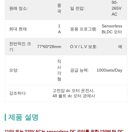
90-
중
원래 장소:
일 전압:
265V 
국
AC
1 
Sensorless 
최대 현재:
응용 프로그램:
A
BLDC 모터
전반적인 크
77*60*28mm
O.V / L.V 보호:
예
기:
직
사
모양:
공급 능력:
1000sets/day
각
형
고전압 dc 모터 운전사
, 
강조하다:
48 볼트 dc 모터 관제사
제품 설명
110V 또는 220V AC는 sensorless DC 모터를 위한 150W BLDC