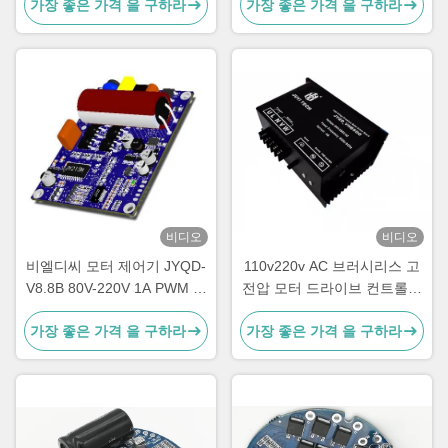
가장 좋은 가격 을 구하라
가장 좋은 가격 을 구하라
20KHZ
터 컨트롤러
비디오
비디오
비엘디씨 모터 제어기 JYQD-
110v220v AC 브러시리스 고
V8.8B 80V-220V 1A PWM 주
전압 모터 드라이브 컨트롤러
파수 1-20KHZ 듀티 싸이클 0-
완전 하우징 다중 보호 4A와
가장 좋은 가격 을 구하라
가장 좋은 가격 을 구하라
100% JUYI 고전압
함께 제어 할 수 있습니다