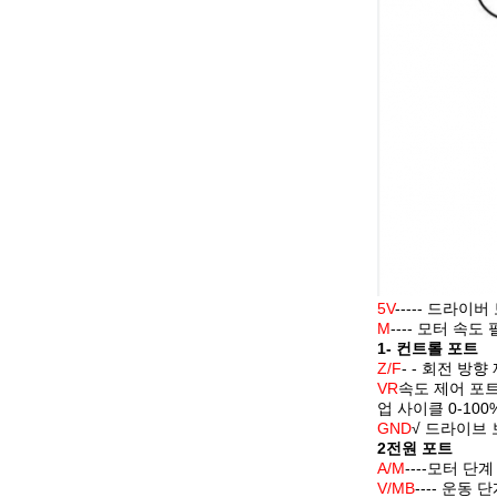
5V
----- 드라이
M
---- 모터 속도
1- 컨트롤 포트
Z/F
- - 회전 방
VR
속도 제어 포트.
업 사이클 0-100
GND
√ 드라이브
2전원 포트
A/M
----모터 단계
V/MB
---- 운동 단