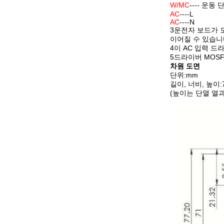
W/MC
---- 운동 
AC
----L
AC
----N
3운전자 보드가 
이어질 수 있습니
4이 AC 입력 
5드라이버 MOSF
차원 도면
단위:mm
길이, 너비, 높이:7
(높이는 단열 열과