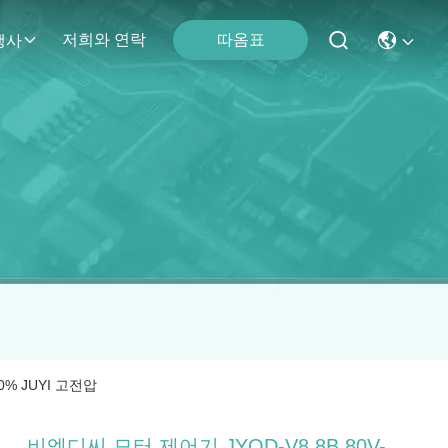
따옴표
저희와 연락
행사
0% JUYI 고전압
비엘디씨 모터 제어기 JYQD-V8.8B 80V-