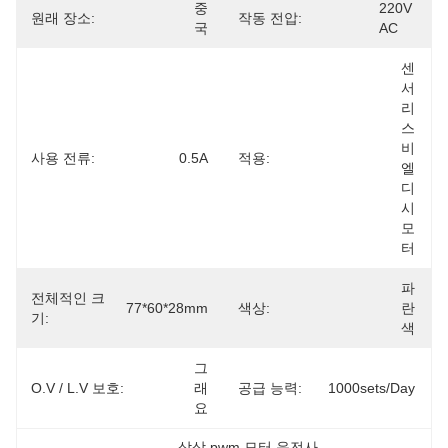
중
220V 
원래 장소:
작동 전압:
국
AC
센
서
리
스 
비
사용 전류:
0.5A
적용:
엘
디
시 
모
터
파
전체적인 크
77*60*28mm
색상:
란
기:
색
그
O.V / L.V 보호:
래
공급 능력:
1000sets/day
요
삼상 pwm 모터 운전사
, 