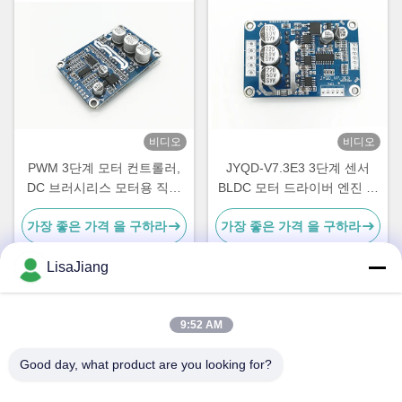
비디오
비디오
PWM 3단계 모터 컨트롤러,
JYQD-V7.3E3 3단계 센서
DC 브러시리스 모터용 직무
BLDC 모터 드라이버 엔진 컨
주기 제어 속도 컨트롤러
트롤러 15A 전류 PWM 조절
가장 좋은 가격 을 구하라
가장 좋은 가격 을 구하라
기 36V
LisaJiang
빠른 연락
9:52 AM
Good day, what product are you looking for?
주소
아니오 1의 차선 1199년의 yunping 도로, jiading 지역, 상해,