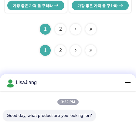
컨트롤러 IC, 단순한 주변 회로로 차
품 모터 컨트롤러 IC
가장 좋은 가격 을 구하라
단 보호
가장 좋은 가격 을 구하라
1
2
1
2
LisaJiang
빠른 연락
3:32 PM
Good day, what product are you looking for?
주소
아니오 1의 차선 1199년의 yunping 도로, jiading 지역, 상해,
중국