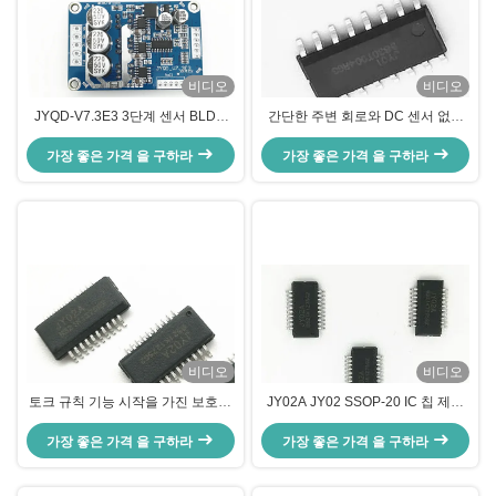
비디오
비디오
JYQD-V7.3E3 3단계 센서 BLDC
간단한 주변 회로와 DC 센서 없는
모터 드라이버 엔진 컨트롤러 15A
모터 IC JY02A
가장 좋은 가격 을 구하라
전류 PWM 조절기 36V
가장 좋은 가격 을 구하라
비디오
비디오
토크 규칙 기능 시작을 가진 보호를
JY02A JY02 SSOP-20 IC 칩 제어
막는 BLDC 모터 운전사 IC
IC PWM 제어와 함께 센서 없는
가장 좋은 가격 을 구하라
가장 좋은 가격 을 구하라
BLDC 모터