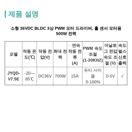
제품 설명
소형 36VDC BLDC 3상 PWM 모터 드라이버, 홀 센서 모터용
500W 전력
·
연속
아날로
속도
PWM 속도
작동 온
작동 전
최대 전
작동 전
그 전압
펄스
모델
조절
도
(℃)
압
(
V
)
력
류
속도 조
신호
(1-20KHZ)
(
A
)
절
(V)
출력
듀티 사이
JYQD-
-20—
DC36V
700W
15A
클
0-5V
√
V7.5E
85℃
0-100%