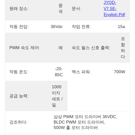
JYQD-
중
원래 장소:
문서:
V7.5E-
국
English.pdf
작동 전압:
36Vdc
작업 전류:
15a
포
함
PWM 속도 제어:
예
속도 펄스 신호 출력:
하
다
-20-
작동 온도:
맥스 파워:
700W
85C
1000
이지 
공급 능력:
세트 / 
일
삼상 PWM 모터 드라이버 36VDC
, 
강조하다:
BLDC PWM 모터 드라이버
, 
500W 홀 모터 드라이버