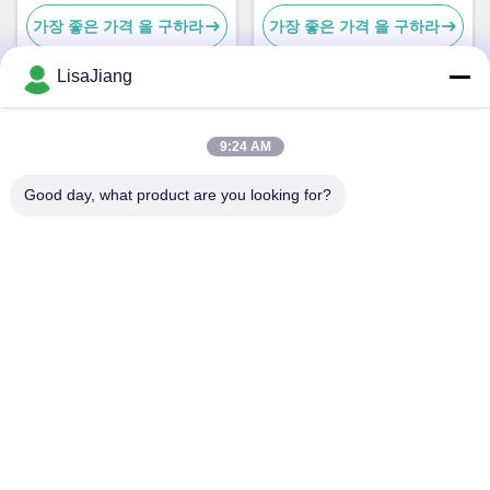
사 널 JYQD-V8.8D
주기 제어 속도 컨트롤러
가장 좋은 가격 을 구하라
가장 좋은 가격 을 구하라
LisaJiang
빠른 연락
9:24 AM
Good day, what product are you looking for?
주소
아니오 1의 차선 1199년의 yunping 도로, jiading 지역, 상해,
중국
전화
+86--18538222869
이메일
sales@juyitech.com