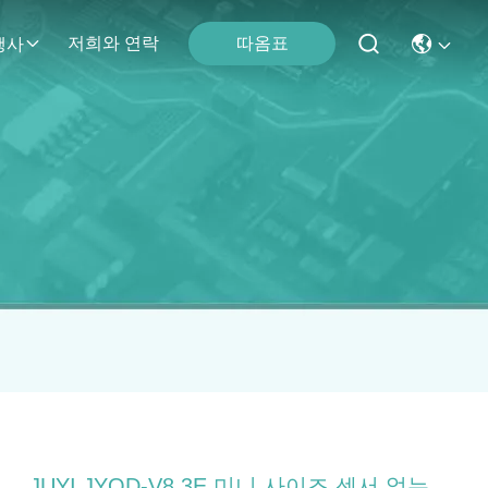
따옴표
저희와 연락
행사
JUYI JYQD-V8.3E 미니 사이즈 센서 없는