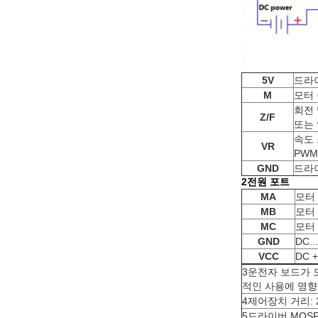
5V
드라
M
모터 
회전 
Z/F
또는 
속도 
VR
PWM
GND
드라
2전원 포트
MA
모터 
MB
모터 
MC
모터 
GND
DC...
VCC
DC +
3운전자 보드가 
적인 사용에 영향
4제어장치 거리: 2
5드라이버 MOS