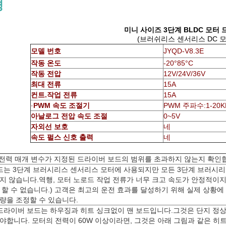
명
미니 사이즈 3단계 BLDC 모터
(브러쉬리스 센서리스 DC 모
모델 번호
JYQD-V8.3E
작동 온도
-20°85°C
작동 전압
12V/24V/36V
최대 전류
15A
컨트.작업 전류
15A
·
PWM 속도 조절기
PWM 주파수:1-20K
아날로그 전압 속도 조절
0~5V
자외선 보호
네
속도 펄스 신호 출력
네
 전력 매개 변수가 지정된 드라이버 보드의 범위를 초과하지 않는지 확인
드는 3단계 브러시리스 센서리스 모터에 사용되지만 모든 3단계 브러시리
지 않습니다.역행, 모터 노로드 작업 전류가 너무 크고 속도가 안정적이
 할 수 없습니다.) 고객은 최고의 운전 효과를 달성하기 위해 실제 상황에
량을 조정할 수 있습니다.
.3E 드라이버 보드는 하우징과 히트 싱크없이 맨 보드입니다.그것은 단지 정
야합니다. 모터의 전력이 60W 이상이라면, 그것은 아래 그림과 같은 히