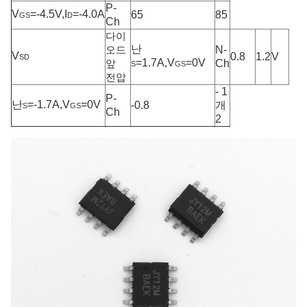
P-
V
=-4.5V,I
=-4.0A
65
85
GS
D
Ch
다이
난
N-
오드
V
0.8
1.2
V
SD
=1.7A,V
=0V
Ch
앞
S
GS
전압
- 1
P-
난
=-1.7A,V
=0V
-0.8
개
S
GS
Ch
2