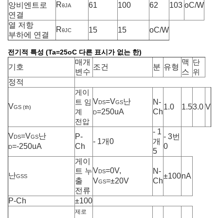
R
앙비엔트로
61
100
62
103
oC/W
θJA
연결
열 저항
R
15
15
oC/W
θJC
부하에 연결
전기적 특성 (Ta=25oC 다른 표시가 없는 한)
매개
맥
단
기호
조건
분
유형
변수
스
위
정적
게이
V
=V
난
N-
트 임
DS
GS
V
1.0
1.5
3.0
V
GS (th)
=250uA
Ch
계
D
전압
- 1
V
=V
난
P-
- 3번
DS
GS
- 1개0
개
=-250uA
Ch
0
D
5
게이
V
=0V,
트 누
N-
DS
난
±100
nA
GSS
출
V
=±20V
Ch
GS
전류
P-Ch
±100
제로