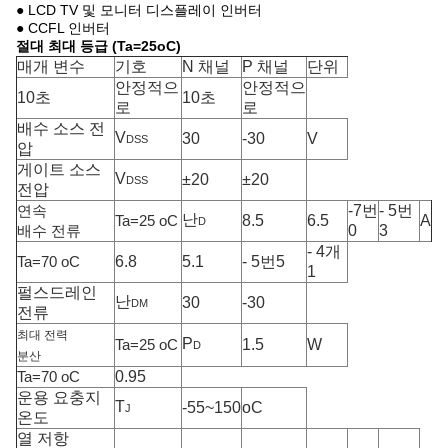
● LCD TV 및 모니터 디스플레이 인버터
● CCFL 인버터
절대 최대 등급 (Ta=25oC)
매개 변수
기호
N 채널
P 채널
단위
안정적으
안정적으
10초
10초
로
로
배수 소스 전
V
30
-30
V
DSS
압
게이트 소스
V
±
20
±
20
DSS
전압
-7번
- 5번
연속
난
8.5
6.5
A
Ta=25 oC
D
0
3
배수 전류
- 4개
6.8
5.1
- 5번5
Ta=70 oC
1
펄스드레인
난
30
-30
DM
전류
최대 전력
P
1.5
W
Ta=25 oC
D
분산
0.95
Ta=70 oC
운용 요충지
T
-55~150
oC
J
온도
열 저항