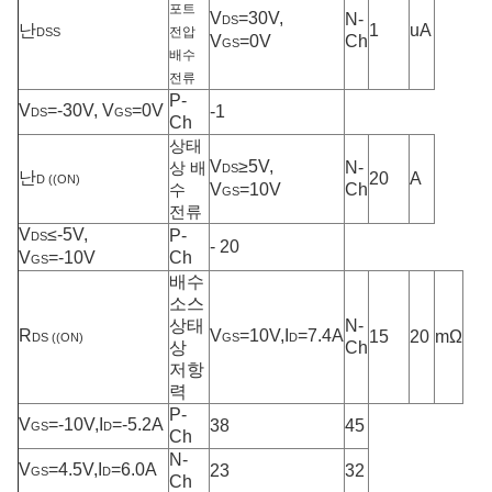
포트
V
=30V,
N-
DS
난
1
uA
전압
DSS
V
=0V
Ch
GS
배수
전류
P-
V
=-30V, V
=0V
-1
DS
GS
Ch
상태
V
≥5V,
N-
상 배
DS
난
20
A
D ((ON)
V
=10V
Ch
수
GS
전류
V
≤-5V,
P-
DS
- 20
V
=-10V
Ch
GS
배수
소스
상태
N-
R
V
=10V,I
=7.4A
15
20
mΩ
DS ((ON)
GS
D
상
Ch
저항
력
P-
V
=-10V,I
=-5.2A
38
45
GS
D
Ch
N-
V
=4.5V,I
=6.0A
23
32
GS
D
Ch