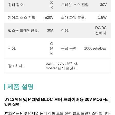
중
원래 장소:
드레인-소스 전압:
30V
국
게이트-소스 전압:
±20V
최대 파워 분해:
1.5W
DC/DC 
펄스용 드레인전류:
30A
적용:
컨버터
검
색상:
은
공급 능력:
1000sets/day
색
pwm mosfet 운전사
, 
강조하다:
mosfet 댄서 운전사
제품 설명
JY12M N 및 P 채널 BLDC 모터 드라이버용 30V MOSFET
일반 설명
JY12M는 N 및 P 채널 논리 강화 모드 전력 필드 트랜지스터입니다