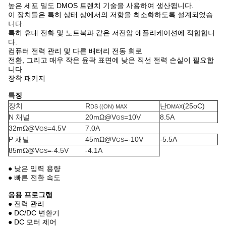
높은 세포 밀도 DMOS 트렌치 기술을 사용하여 생산됩니다.
이 장치들은 특히 상태 상에서의 저항을 최소화하도록 설계되었습
니다.
특히 휴대 전화 및 노트북과 같은 저전압 애플리케이션에 적합합니
다.
컴퓨터 전력 관리 및 다른 배터리 전동 회로
전환, 그리고 매우 작은 윤곽 표면에 낮은 직선 전력 손실이 필요합
니다
장착 패키지
특징
장치
R
난
(25oC)
DS ((ON) MAX
DMAX
N 채널
20mΩ@V
=10V
8.5A
GS
32mΩ@V
=4.5V
7.0A
GS
P 채널
45mΩ@V
=-10V
-5.5A
GS
85mΩ@V
=-4.5V
-4.1A
GS
● 낮은 입력 용량
● 빠른 전환 속도
응용 프로그램
● 전력 관리
● DC/DC 변환기
● DC 모터 제어