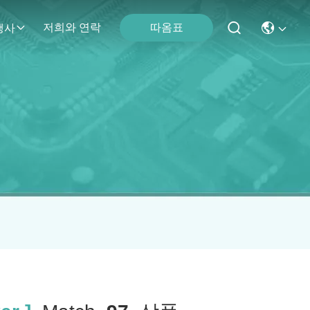
따옴표
저희와 연락
행사