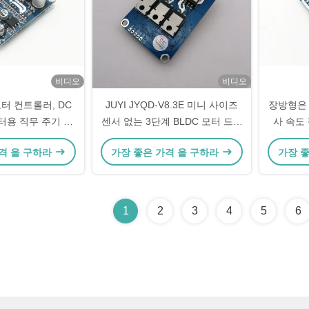
비디오
비디오
모터 컨트롤러, DC
JUYI JYQD-V8.3E 미니 사이즈
장방형은 
터용 직무 주기 제
센서 없는 3단계 BLDC 모터 드라
사 속도 
도 컨트롤러
이버 보드
격 을 구하라
가장 좋은 가격 을 구하라
가장 
1
2
3
4
5
6