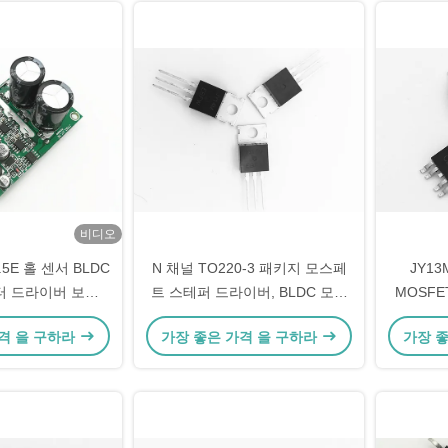
비디오
7.5E 홀 센서 BLDC
N 채널 TO220-3 패키지 모스페
JY13
모터 드라이버 보드
트 스테퍼 드라이버, BLDC 모터
MOSFE
형 모터 컨트롤러
드라이버용 300W 모스페트 전압
격 을 구하라
가장 좋은 가격 을 구하라
가장 
조절기